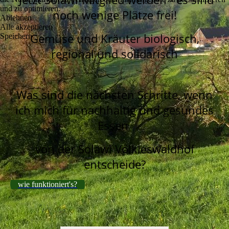
und zu optimieren.
noch wenige Plätze frei!
Ablehnen
Alle akzeptieren
Gemüse und Kräuter biologisch,
Speichern
regional und solidarisch
Was sind die nächsten Schritte, wenn
ich mich für nachhaltig und gesundes
Essen
von der Solawi Völkleswaldhof
entscheide?
wie funktioniert's?