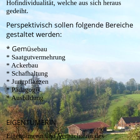
Hof
individualität, welche aus sich heraus
gedeiht.
Perspektivisch sollen folgende Bereiche
gestaltet werden:
* Gemü
sebau
* Saatgutvermehrung
* Ackerbau
* Schafhaltung
* Jungpflanzen
* Pädagogik
* Ausbildung
EIGENTÜMERIN
Eigentümerin und Verpächterin des