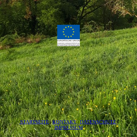
STARTSEITE
|
KONTAKT
|
DATEN­SCHUTZ
|
IMPRESSUM