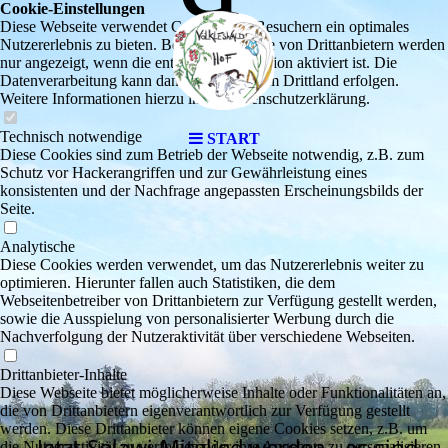
Cookie-Einstellungen
Diese Webseite verwendet Cookies, um Besuchern ein optimales
Nutzererlebnis zu bieten. Bestimmte Inhalte von Drittanbietern werden
nur angezeigt, wenn die entsprechende Option aktiviert ist. Die
Datenverarbeitung kann dann auch in einem Drittland erfolgen.
Weitere Informationen hierzu in der Datenschutzerklärung.
Technisch notwendige
START
Diese Cookies sind zum Betrieb der Webseite notwendig, z.B. zum
Schutz vor Hackerangriffen und zur Gewährleistung eines
konsistenten und der Nachfrage angepassten Erscheinungsbilds der
Seite.
Analytische
Diese Cookies werden verwendet, um das Nutzererlebnis weiter zu
optimieren. Hierunter fallen auch Statistiken, die dem
Webseitenbetreiber von Drittanbietern zur Verfügung gestellt werden,
sowie die Ausspielung von personalisierter Werbung durch die
Nachverfolgung der Nutzeraktivität über verschiedene Webseiten.
Drittanbieter-Inhalte
Diese Webseite bietet möglicherweise Inhalte oder Funktionalitäten an,
die von Drittanbietern eigenverantwortlich zur Verfügung gestellt
werden. Diese Drittanbieter können eigene Cookies setzen, z.B. um
Jetzt Solawi-Mitglied werden - es sind
die Nutzeraktivität zu verfolgen oder ihre Angebote zu personalisieren