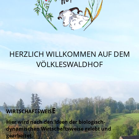
HERZLICH WILLKOMMEN AUF DEM
VÖLKLESWALDHOF
E
WIRTSCHAFTSWEIS
Hier wird nach den Ideen der biologis
ch-
dynamischen Wirtschaftsweise gelebt und
gearbeitet.