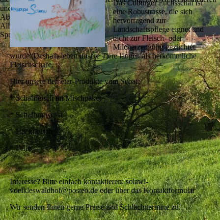
Das Coburger Fuchsschaf ist
und zu optimieren.
eine Robustrasse, die sich
Ablehnen
hervorragend zur
Alle akzeptieren
Landschaftspflege eignet und
Speichern
nicht zur Fleisch- oder
Milcherzeugung gezüchtet
wurde. Deshalb leben unsere Tiere länger, als herkömmliche
Fleischschafe.
Hier unsere demeter-Produkte vom Schaf:
* Schaffleisch im Mischpaket
* Schafbratwurst
* Hackfleisch
* Felle
Interesse? Bitte einfach kontaktieren: solawi-
voelkleswaldhof@posteo.de oder über das Kontaktformular
Wir senden Ihnen gerne Preise und Schlachttermine zu.