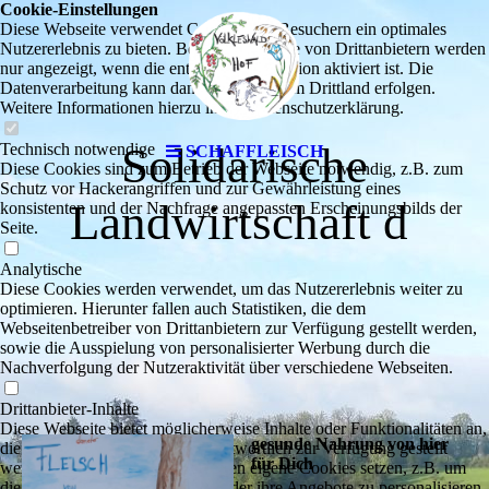
Cookie-Einstellungen
Diese Webseite verwendet Cookies, um Besuchern ein optimales
Nutzererlebnis zu bieten. Bestimmte Inhalte von Drittanbietern werden
nur angezeigt, wenn die entsprechende Option aktiviert ist. Die
Datenverarbeitung kann dann auch in einem Drittland erfolgen.
Weitere Informationen hierzu in der Datenschutzerklärung.
Solidarische
Technisch notwendige
SCHAFFLEISCH
Diese Cookies sind zum Betrieb der Webseite notwendig, z.B. zum
Schutz vor Hackerangriffen und zur Gewährleistung eines
Landwirtschaft d
konsistenten und der Nachfrage angepassten Erscheinungsbilds der
Seite.
Analytische
Diese Cookies werden verwendet, um das Nutzererlebnis weiter zu
optimieren. Hierunter fallen auch Statistiken, die dem
Webseitenbetreiber von Drittanbietern zur Verfügung gestellt werden,
sowie die Ausspielung von personalisierter Werbung durch die
Nachverfolgung der Nutzeraktivität über verschiedene Webseiten.
Drittanbieter-Inhalte
Diese Webseite bietet möglicherweise Inhalte oder Funktionalitäten an,
gesunde Nahrung von hier
die von Drittanbietern eigenverantwortlich zur Verfügung gestellt
für Dich
werden. Diese Drittanbieter können eigene Cookies setzen, z.B. um
die Nutzeraktivität zu verfolgen oder ihre Angebote zu personalisieren