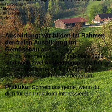
und zu optimieren.
Ablehnen
Alle akzeptieren
Speichern
Ausbildung: wir bilden im Rahmen
der freien Ausbildung im
Gemüsebau aus.
Für die kommende Saison
ab März 2026
sind noch
zwei Ausbildungsplätze frei
.
Schreib uns gerne für ein persönliches
Kennenlernen und Probearbeiten an.
Praktika:
Schreib uns gerne, wenn du
dich für ein Praktikum interessierst
.