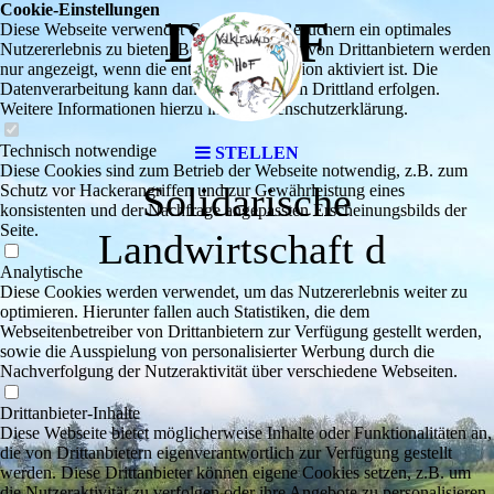
Cookie-Einstellungen
DHOF
Diese Webseite verwendet Cookies, um Besuchern ein optimales
Nutzererlebnis zu bieten. Bestimmte Inhalte von Drittanbietern werden
nur angezeigt, wenn die entsprechende Option aktiviert ist. Die
Datenverarbeitung kann dann auch in einem Drittland erfolgen.
Weitere Informationen hierzu in der Datenschutzerklärung.
Technisch notwendige
STELLEN
Diese Cookies sind zum Betrieb der Webseite notwendig, z.B. zum
Solidarische
Schutz vor Hackerangriffen und zur Gewährleistung eines
konsistenten und der Nachfrage angepassten Erscheinungsbilds der
Seite.
Landwirtschaft d
Analytische
Diese Cookies werden verwendet, um das Nutzererlebnis weiter zu
optimieren. Hierunter fallen auch Statistiken, die dem
Webseitenbetreiber von Drittanbietern zur Verfügung gestellt werden,
sowie die Ausspielung von personalisierter Werbung durch die
Nachverfolgung der Nutzeraktivität über verschiedene Webseiten.
Drittanbieter-Inhalte
Diese Webseite bietet möglicherweise Inhalte oder Funktionalitäten an,
die von Drittanbietern eigenverantwortlich zur Verfügung gestellt
werden. Diese Drittanbieter können eigene Cookies setzen, z.B. um
die Nutzeraktivität zu verfolgen oder ihre Angebote zu personalisieren