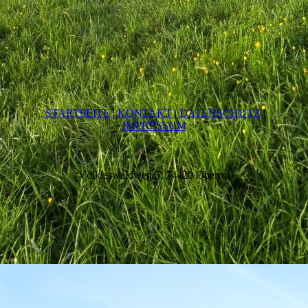
STARTSEITE
|
KONTAKT
|
DATEN­SCHUTZ
|
IMPRESSUM
Völkleswaldweg 5, 74420 Oberrot